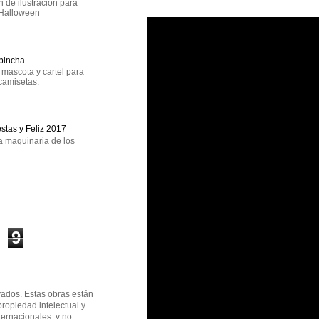
 de ilustración para
 Halloween
epincha
mascota y cartel para
camisetas.
estas y Feliz 2017
a maquinaria de los
9
ados. Estas obras están
propiedad intelectual y
ternacionales, y no