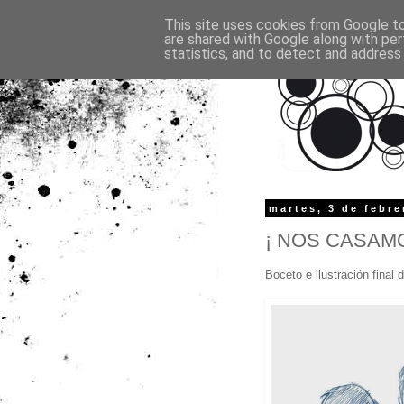
This site uses cookies from Google to 
are shared with Google along with per
statistics, and to detect and address
martes, 3 de febre
¡ NOS CASAMO
Boceto e ilustración final 