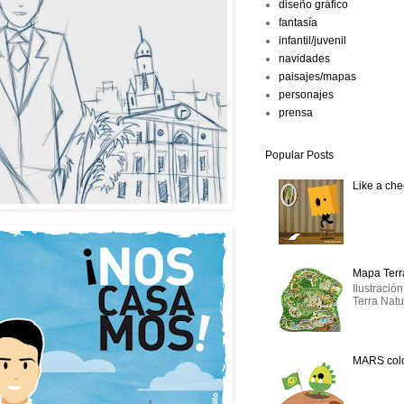
diseño gráfico
fantasía
infantil/juvenil
navidades
paisajes/mapas
personajes
prensa
Popular Posts
Like a ch
Mapa Terr
Ilustració
Terra Natu
MARS col