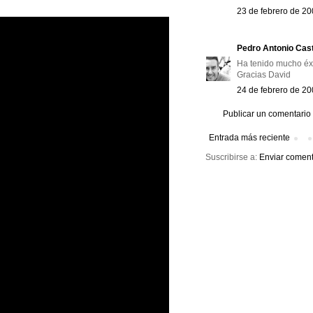
23 de febrero de 20
Pedro Antonio Cast
Ha tenido mucho éx
Gracias David
24 de febrero de 20
Publicar un comentario
Entrada más reciente
Suscribirse a:
Enviar coment