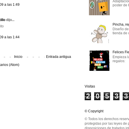
Adaptación
09 a las 1:49
poster de
illo
dijo...
Pincha, r
ito
Diseño de 
tienda de 
09 a las 1:44
Felices Fi
Inicio
Entrada antigua
Empieza l
regalos:
arios (Atom)
Visitas
2
0
5
3
3
© Copyright
© Todos los derechos reserv
protegidas por las leyes de 
disposiciones de tratados in