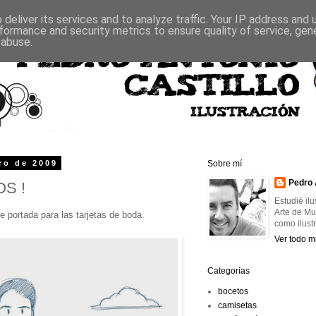
deliver its services and to analyze traffic. Your IP address and
formance and security metrics to ensure quality of service, ge
 abuse.
ro de 2009
Sobre mí
Pedro 
S !
Estudié il
Arte de Mu
de portada para las tarjetas de boda.
como ilust
Ver todo mi
Categorías
bocetos
camisetas