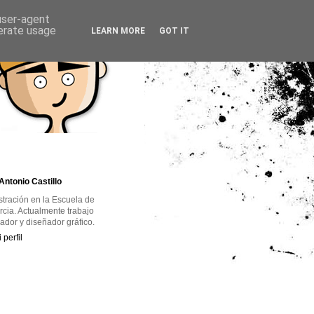
 user-agent
nerate usage
LEARN MORE
GOT IT
Antonio Castillo
ustración en la Escuela de
rcia. Actualmente trabajo
rador y diseñador gráfico.
 perfil