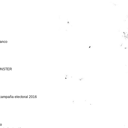
lanco
ONSTER
 campaña electoral 2016
to