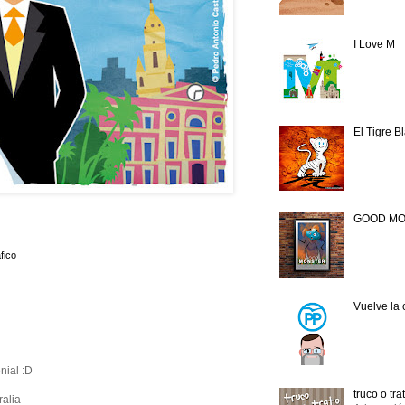
I Love M
El Tigre B
GOOD M
fico
Vuelve la
nial :D
truco o tra
ralia