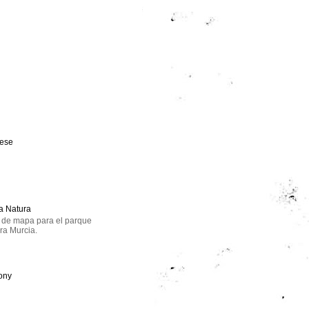
eese
a Natura
n de mapa para el parque
ra Murcia.
ony