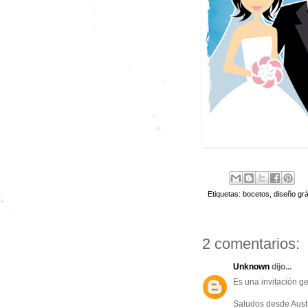
Etiquetas:
bocetos
,
diseño grá
2 comentarios:
Unknown
dijo...
Es una invitación ge
Saludos desde Aust