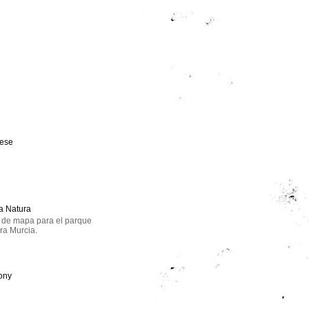
eese
a Natura
n de mapa para el parque
ra Murcia.
ony