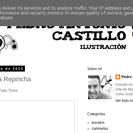
deliver its services and to analyze traffic. Your IP address and
formance and security metrics to ensure quality of service, ge
 abuse.
io de 2014
Sobre mí
Pedro 
a Repincha
Estudié il
Arte de Mu
Vudu Store.
como ilust
Ver todo mi
Categorías
bocetos
camisetas