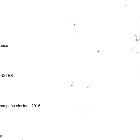
lanco
ONSTER
 campaña electoral 2016
to