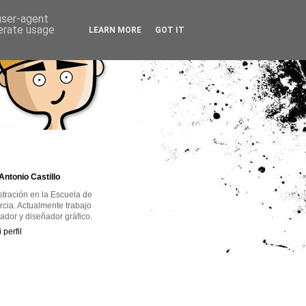
 user-agent
nerate usage
LEARN MORE
GOT IT
Antonio Castillo
ustración en la Escuela de
rcia. Actualmente trabajo
rador y diseñador gráfico.
 perfil