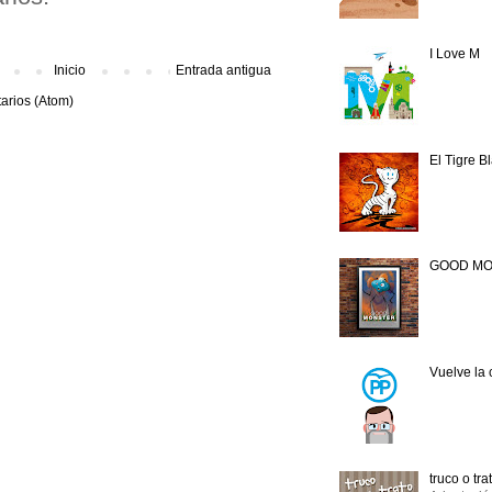
I Love M
Inicio
Entrada antigua
arios (Atom)
El Tigre B
GOOD M
Vuelve la
truco o tra