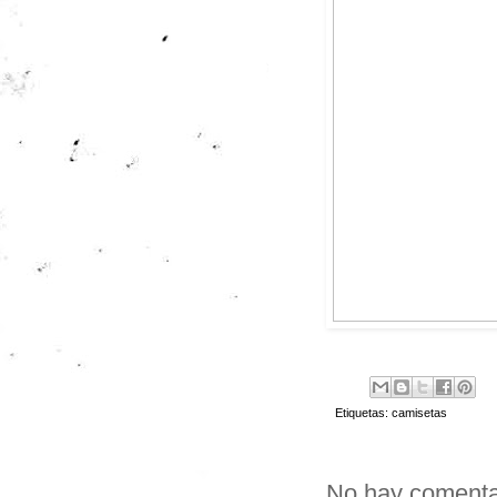
Etiquetas:
camisetas
No hay comenta