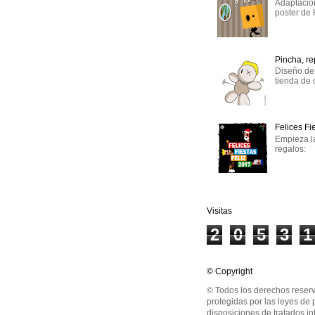
Adaptación
poster de
Pincha, r
Diseño de 
tienda de 
Felices Fi
Empieza l
regalos:
Visitas
2
0
5
3
1
© Copyright
© Todos los derechos reserv
protegidas por las leyes de 
disposiciones de tratados in