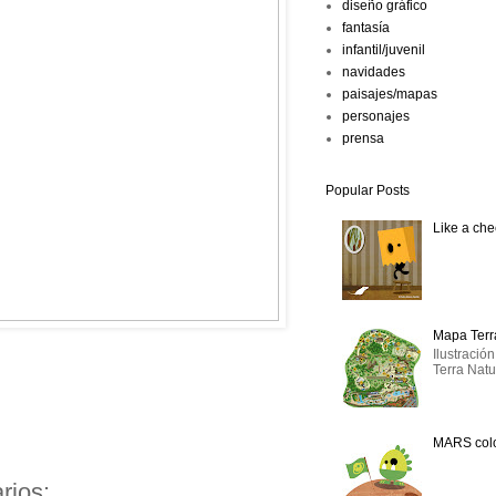
diseño gráfico
fantasía
infantil/juvenil
navidades
paisajes/mapas
personajes
prensa
Popular Posts
Like a ch
Mapa Terr
Ilustració
Terra Natu
MARS col
rios: