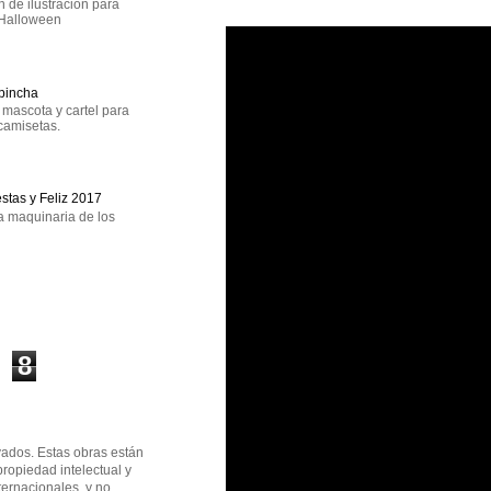
 de ilustración para
 Halloween
epincha
mascota y cartel para
camisetas.
estas y Feliz 2017
a maquinaria de los
8
ados. Estas obras están
propiedad intelectual y
ternacionales, y no