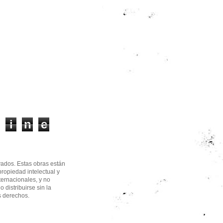
i
n
e
ados. Estas obras están
propiedad intelectual y
ternacionales, y no
 distribuirse sin la
os derechos.