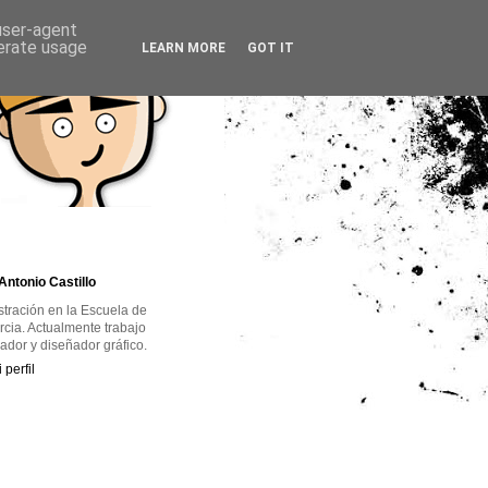
 user-agent
nerate usage
LEARN MORE
GOT IT
Antonio Castillo
ustración en la Escuela de
rcia. Actualmente trabajo
rador y diseñador gráfico.
 perfil