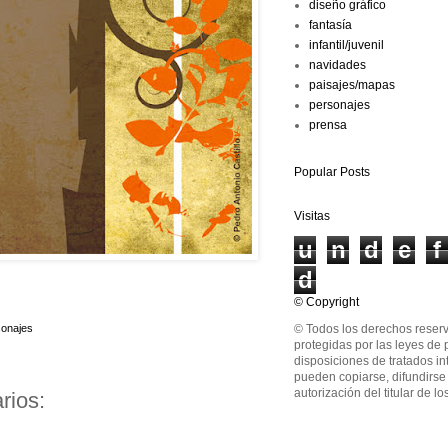
diseño gráfico
fantasía
infantil/juvenil
navidades
paisajes/mapas
personajes
prensa
Popular Posts
Visitas
u
n
d
e
f
d
© Copyright
© Todos los derechos reserv
sonajes
protegidas por las leyes de 
disposiciones de tratados in
pueden copiarse, difundirse o
autorización del titular de l
rios: