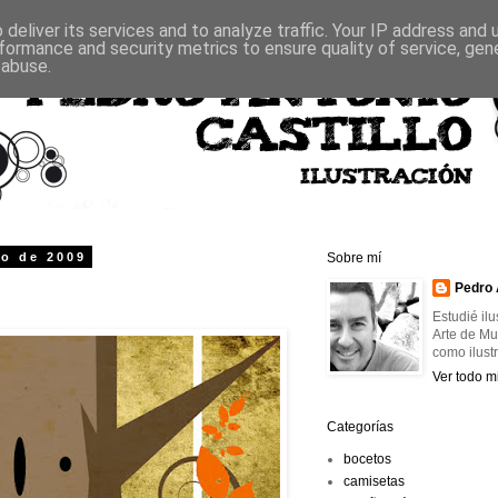
deliver its services and to analyze traffic. Your IP address and
formance and security metrics to ensure quality of service, ge
 abuse.
zo de 2009
Sobre mí
Pedro 
Estudié il
Arte de Mu
como ilust
Ver todo mi
Categorías
bocetos
camisetas